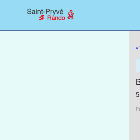
Aller
au
contenu
«
B
5
P