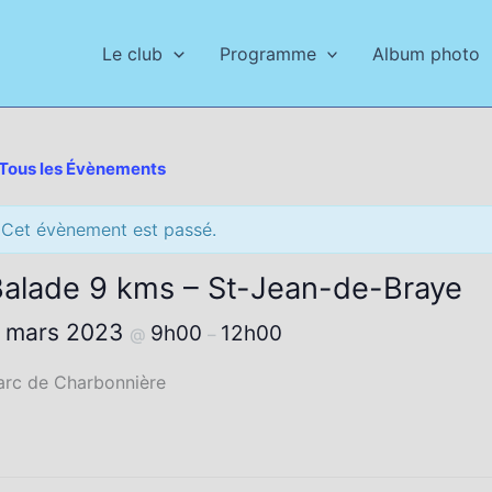
Le club
Programme
Album photo
 Tous les Évènements
Cet évènement est passé.
alade 9 kms – St-Jean-de-Braye
 mars 2023
9h00
12h00
@
–
arc de Charbonnière